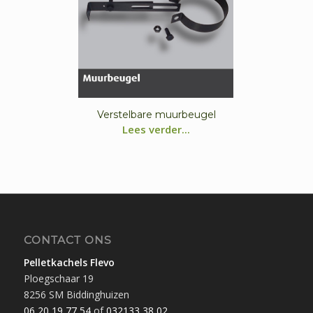
Verstelbare muurbeugel
Lees verder...
CONTACT ONS
Pelletkachels Flevo
Ploegschaar 19
8256 SM Biddinghuizen
06 20 19 77 54
of
032133 38 02