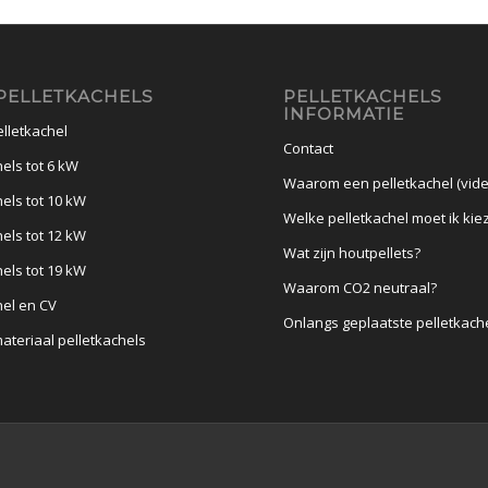
PELLETKACHELS
PELLETKACHELS
INFORMATIE
lletkachel
Contact
els tot 6 kW
Waarom een pelletkachel (vide
hels tot 10 kW
Welke pelletkachel moet ik kie
hels tot 12 kW
Wat zijn houtpellets?
hels tot 19 kW
Waarom CO2 neutraal?
hel en CV
Onlangs geplaatste pelletkach
materiaal pelletkachels