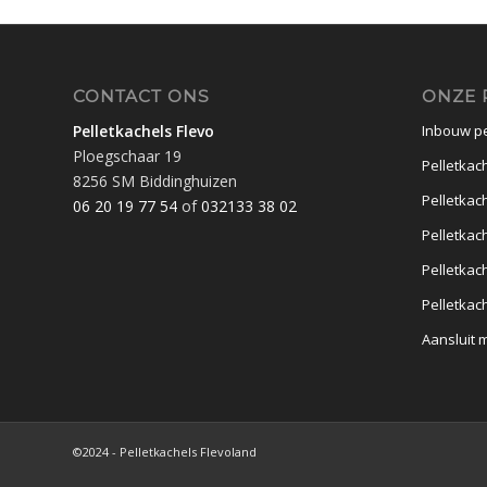
CONTACT ONS
ONZE 
Pelletkachels Flevo
Inbouw pe
Ploegschaar 19
Pelletkach
8256 SM Biddinghuizen
Pelletkac
06 20 19 77 54
of
032133 38 02
Pelletkac
Pelletkac
Pelletkac
Aansluit 
©2024 - Pelletkachels Flevoland